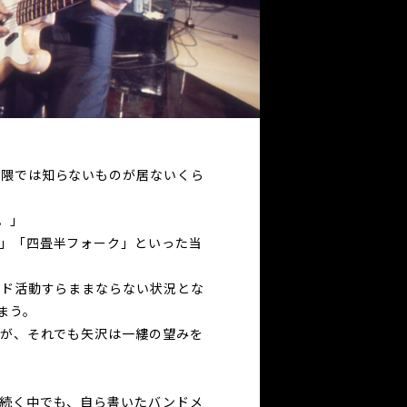
界隈では知らないものが居ないくら
。」
」「四畳半フォーク」といった当
ンド活動すらままならない状況とな
まう。
たが、それでも矢沢は一縷の望みを
続く中でも、自ら書いたバンドメ