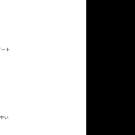
。
ビート
。
やい