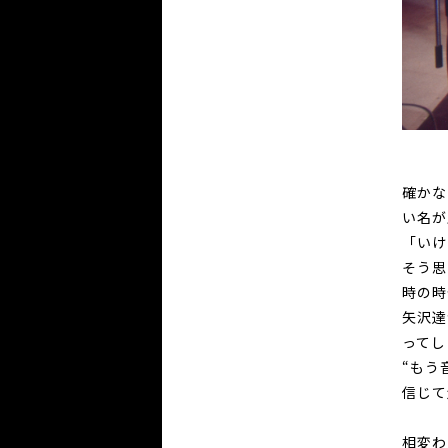
確かな
い名が
「いけ
そう思
時の時
矢沢達
ってし
“もう
信じて
相変わ