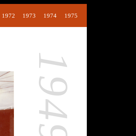
1972
1973
1974
1975
1949