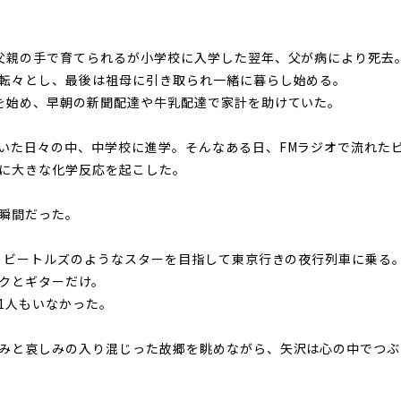
父親の手で育てられるが小学校に入学した翌年、父が病により死去
転々とし、最後は祖母に引き取られ一緒に暮らし始める。
を始め、早朝の新聞配達や牛乳配達で家計を助けていた。
いた日々の中、中学校に進学。そんなある日、FMラジオで流れた
に大きな化学反応を起こした。
瞬間だった。
に、ビートルズのようなスターを目指して東京行きの夜行列車に乗る
クとギターだけ。
1人もいなかった。
みと哀しみの入り混じった故郷を眺めながら、矢沢は心の中でつぶ
」