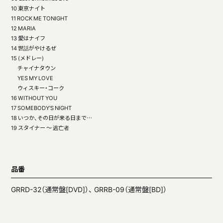
10 東京ナイト
11 ROCK ME TONIGHT
12 MARIA
13 愛はナイフ
14 世話がやけるぜ
15 (メドレー)
チャイナタウン
YES MY LOVE
ウィスキー・コーク
16 WITHOUT YOU
17 SOMEBODY'S NIGHT
18 いつか、その日が来る日まで…
19 スタイナー 〜 逃亡者
品番
GRRD-32（通常盤[DVD]）、 GRRB-09（通常盤[BD]）