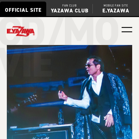
CD/MO
FAN CLUB
MOBILE FAN SITE
OFFICIAL SITE
YAZAWA CLUB
E.YAZAWA
VIE