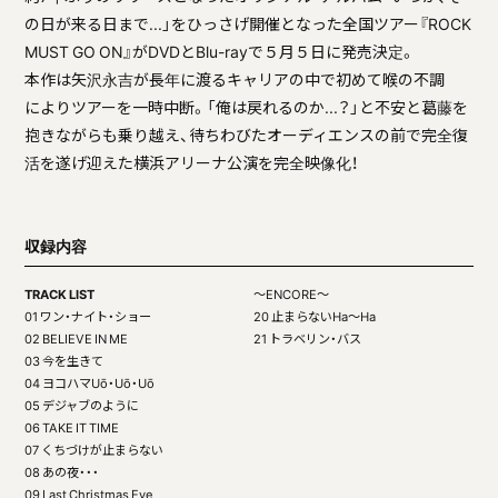
の日が来る日まで...」をひっさげ開催となった全国ツアー『ROCK
MUST GO ON』がDVDとBlu-rayで５月５日に発売決定。
本作は矢沢永吉が長年に渡るキャリアの中で初めて喉の不調
によりツアーを一時中断。「俺は戻れるのか...？」と不安と葛藤を
抱きながらも乗り越え、待ちわびたオーディエンスの前で完全復
活を遂げ迎えた横浜アリーナ公演を完全映像化！
収録内容
TRACK LIST
～ENCORE～
01 ワン・ナイト・ショー
20 止まらないHa〜Ha
02 BELIEVE IN ME
21 トラベリン・バス
03 今を生きて
04 ヨコハマUō・Uō・Uō
05 デジャブのように
06 TAKE IT TIME
07 くちづけが止まらない
08 あの夜・・・
09 Last Christmas Eve