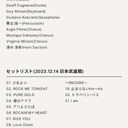
Geoff Dugmore(Drums)
Guy Allison(Keyboard)
Gustavo Anacleto(Saxophone)
桑迫 陽一(Percussion)
Argie Phine(Chorus)
Monique Dehaney(Chorus)
Virginia Wilson(Chorus)
湯本 淳希(Horn Section)
セットリスト(2023.12.14 日本武道館)
01. さまよい
〜ENCORE〜
02. ROCK ME TONIGHT
19. 止まらないHa〜Ha
03. PURE GOLD
20. トラベリン・バス
04. 愛はナイフ
21. I am
05. アリよさらば
06. ROCKIN'MY HEART
07. KISS YOU
08. Love Chain