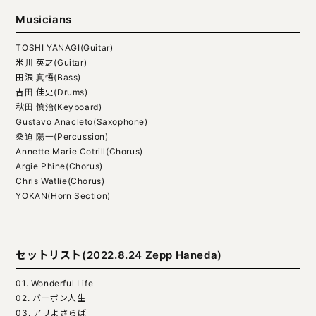
Musicians
TOSHI YANAGI(Guitar)
米川 英之(Guitar)
田浪 真悟(Bass)
吉田 佳史(Drums)
秋田 慎治(Keyboard)
Gustavo Anacleto(Saxophone)
桑迫 陽一(Percussion)
Annette Marie Cotrill(Chorus)
Argie Phine(Chorus)
Chris Watlie(Chorus)
YOKAN(Horn Section)
セットリスト(2022.8.24 Zepp Haneda)
01. Wonderful Life
02. バーボン人生
03. アリよさらば