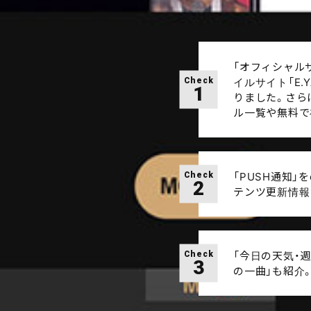
「オフィシャルサ
イルサイト「E.
Check
1
りました。さら
ル一覧や無料で
「PUSH通知
Check
2
テンツ更新情報
「今日の天気・週
Check
3
の一曲」も紹介