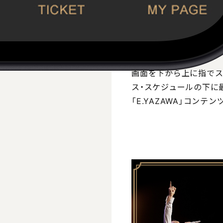
使
画面を下から上に指でス
ス・スケジュールの下に最
「E.YAZAWA」コンテ